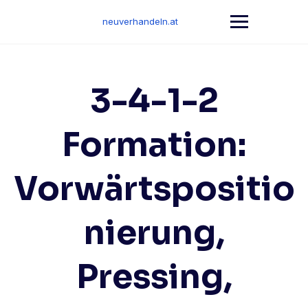
Skip
to
neuverhandeln.at
content
3-4-1-2
Formation:
Vorwärtspositio
nierung,
Pressing,