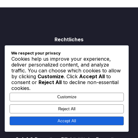
Rechtliches
We respect your privacy
Kontaktieren Sie uns
Cookies help us improve your experience,
deliver personalized content, and analyze
Cookies und Tracking
traffic. You can choose which cookies to allow
by clicking
Customize
. Click
Accept All
to
Allgemeine Geschäftsbedingungen
consent or
Reject All
to decline non-essential
cookies.
Datenschutzrichtlinie
Customize
Über
Reject All
Accept All
Neueste Beiträge