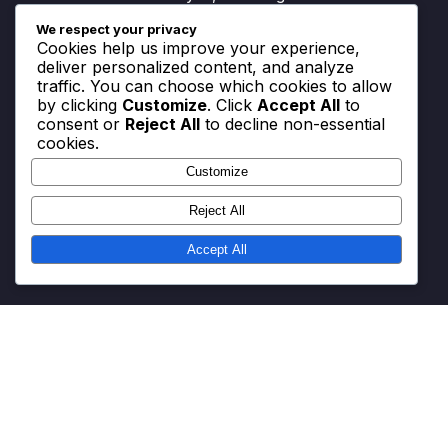
3-4-1-2 Formation: Vielseitigkeit der Spieler,
We respect your privacy
Cookies help us improve your experience,
Mehrfachrollenfähigkeiten, Anpassungsfähigkeit
deliver personalized content, and analyze
3-4-1-2 Formation: Konterformationen, Reaktion
traffic. You can choose which cookies to allow
by clicking
Customize
. Click
Accept All
to
auf die Taktiken des Gegners, Anpassungsfähigkeit
consent or
Reject All
to decline non-essential
3-4-1-2 Formation: Aufbauspiel, Pressing-Auslöser,
cookies.
Gegenpressing
Customize
3-4-1-2 Formation: Offensive Variationen, Fluidität,
Reject All
Angriffsoptionen
Accept All
Kontaktieren Sie uns
Cookies und Tracking
Allgemeine Geschäftsbedingungen
Datenschutzrichtlinie