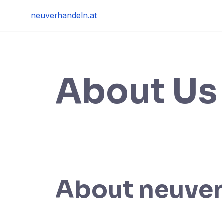
Skip
neuverhandeln.at
to
content
About Us
About neuver