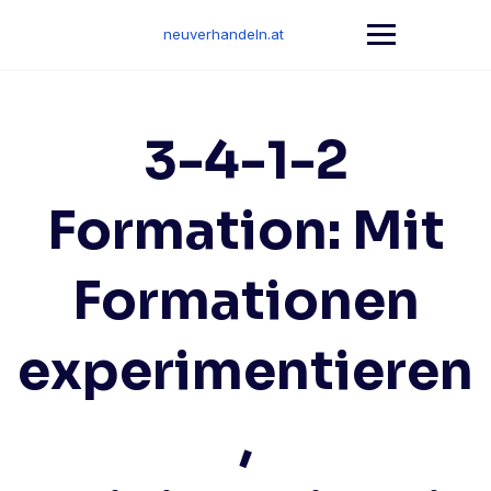
Skip
to
neuverhandeln.at
content
3-4-1-2
Formation: Mit
Formationen
experimentieren
,