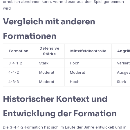
erheblich abnehmen kann, wenn dieser aus dem Spiel genommen
wird.
Vergleich mit anderen
Formationen
Defensive
Formation
Mittelfeldkontrolle
Angrif
Stärke
3-4-1-2
Stark
Hoch
Variiert
4-4-2
Moderat
Moderat
Ausge
4-3-3
Moderat
Hoch
Stark
Historischer Kontext und
Entwicklung der Formation
Die 3-4-1-2-Formation hat sich im Laufe der Jahre entwickelt und in