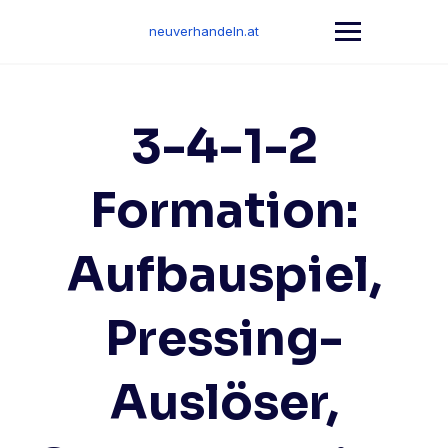
Skip
to
neuverhandeln.at
content
3-4-1-2
Formation:
Aufbauspiel,
Pressing-
Auslöser,